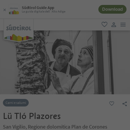
Südtirol Guide App
Download
La guida digitale dell´Alto Adige
men
favoriti
user lin
Carni e salumi
Lü Tló Plazores
San Vigilio, Regione dolomitica Plan de Corones