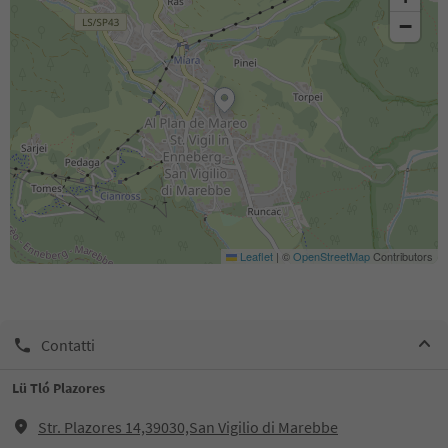
−
Leaflet
|
©
OpenStreetMap
Contributors
Contatti
Lü Tló Plazores
Str. Plazores 14,39030,San Vigilio di Marebbe