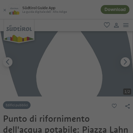
Südtirol Guide App
Download
La guida digitale dell´Alto Adige
men
favoriti
user lin
1
/
2
Edifici pubblici
Punto di rifornimento
dell'acqua potabile: Piazza Lahn