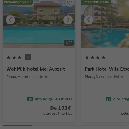
Prenotabile online
Prenotabile online
1
/
23
S
Wohlfühlhotel Mei Auszeit
Park Hotel Villa Ets
Plaus, Merano e dintorni
Plaus, Merano e dintorni
Alto Adige Guest Pass
Alto Adi
Da
102
€
notte / ospiti IVA incl.
notte /