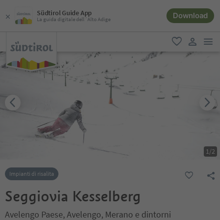
Südtirol Guide App
Download
La guida digitale dell´Alto Adige
men
favoriti
user lin
1
/
2
Impianti di risalita
Seggiovia Kesselberg
Avelengo Paese, Avelengo, Merano e dintorni