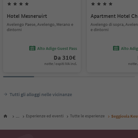
Hotel Mesnerwirt
Apartment Hotel Chr
Avelengo Paese, Avelengo, Merano e
Avelengo di sopra, Avele
dintorni
e dintorni
Alto Adige Guest Pass
Alto Adi
Da
310
€
notte / ospiti IVA incl.
notte /
Tutti gli alloggi nelle vicinanze
...
Esperienze ed eventi
Tutte le esperienze
Seggiovia Kes