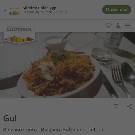
Südtirol Guide App
Download
La guida digitale dell´Alto Adige
men
favoriti
user lin
Gul
Bolzano Centro, Bolzano, Bolzano e dintorni