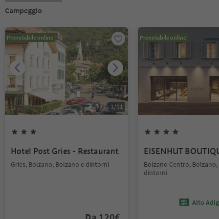
Campeggio
Prenotabile online
Prenotabile online
1
/
11
Hotel Post Gries - Restaurant
EISENHUT BOUTIQ
Gries, Bolzano, Bolzano e dintorni
Bolzano Centro, Bolzano,
dintorni
Alto Adi
Da
120
€