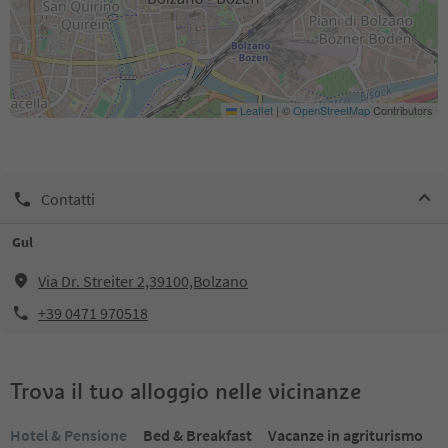
Leaflet
|
©
OpenStreetMap
Contributors
Contatti
Gul
Via Dr. Streiter 2,39100,Bolzano
+39 0471 970518
Trova il tuo alloggio nelle vicinanze
Hotel & Pensione
Bed & Breakfast
Vacanze in agriturismo