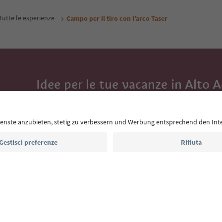
Tutte le esperienze
Campo per il tiro con l’arco Taser
Idee per le tue vacanze in Alto 
Con la newsletter dell’Alto Adige ricevi consigli per l
eventi da non perdere e ricette tipiche.
Indirizzo e-mail*
Iscriviti alla newsletter