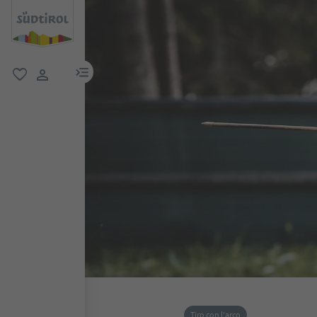
menu link
favoriti
user link
Tiro con l'arco