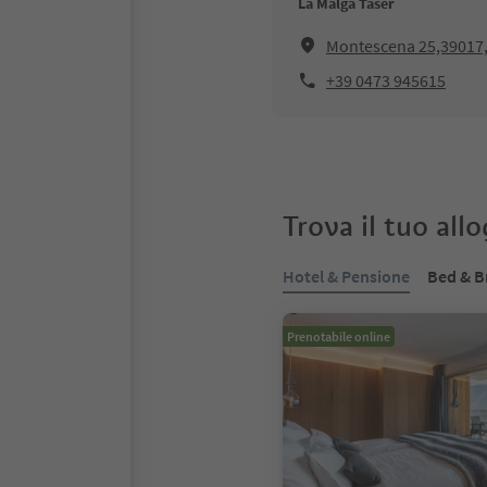
La Malga Taser
Montescena 25,39017
+39 0473 945615
Trova il tuo all
Hotel & Pensione
Bed & B
Prenotabile online