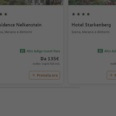
1
/
25
sidence Nelkenstein
Hotel Starkenberg
na, Merano e dintorni
Scena, Merano e dintorni
Alto Adige Guest Pass
Alto Ad
Da
135
€
notte / ospiti IVA incl.
nott
Prenota ora