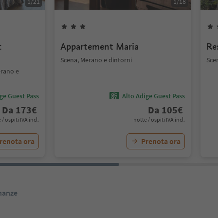
1
/
21
1
/
18
c
Appartement Maria
Re
Scena, Merano e dintorni
Sce
erano e
ige Guest Pass
Alto Adige Guest Pass
Da
173
€
Da
105
€
 / ospiti IVA incl.
notte / ospiti IVA incl.
renota ora
Prenota ora
inanze