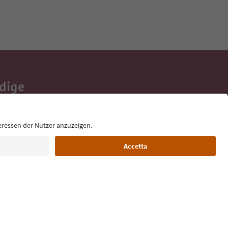
Adige
e tue vacanze,