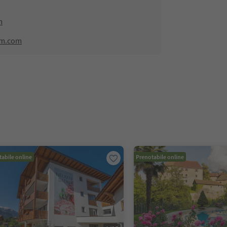
m
lm.com
abile online
Prenotabile online