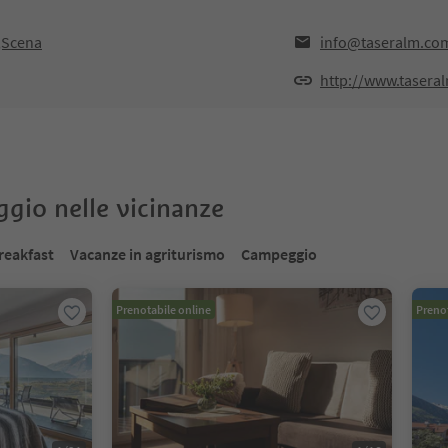
,Scena
info@taseralm.co
http://www.tasera
oggio nelle vicinanze
reakfast
Vacanze in agriturismo
Campeggio
Prenotabile online
Prenot