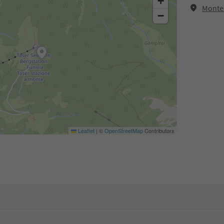
+
Monte
−
Leaflet
|
©
OpenStreetMap
Contributors