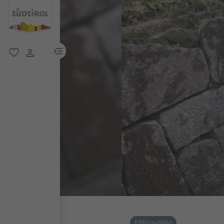
menu link
favoriti
user link
Edifici pubblici