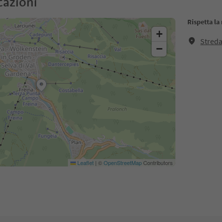
cazioni
Rispetta la
+
Streda
−
Leaflet
|
©
OpenStreetMap
Contributors