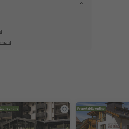
it
ena.it
abile online
Prenotabile online