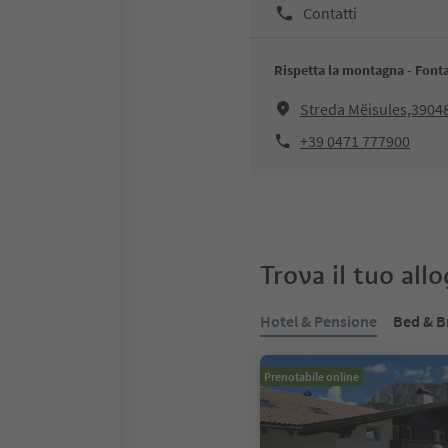
Contatti
Rispetta la montagna - Font
Streda Mëisules,39048
+39 0471 777900
Trova il tuo all
Hotel & Pensione
Bed & B
Prenotabile online