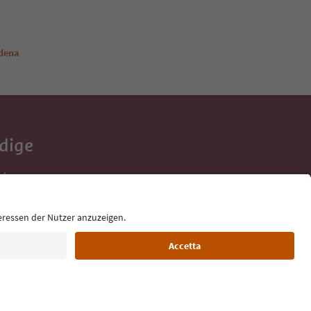
rdena
Adige
e tue vacanze,