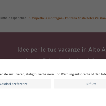
Tutte le esperienze
Rispetta la montagna - Fontana Costa Selva Val Ga
Idee per le tue vacanze in Alto 
Con la newsletter dell’Alto Adige ricevi consigli per l
eventi da non perdere e ricette tipiche.
Indirizzo e-mail*
Iscriviti alla newsletter