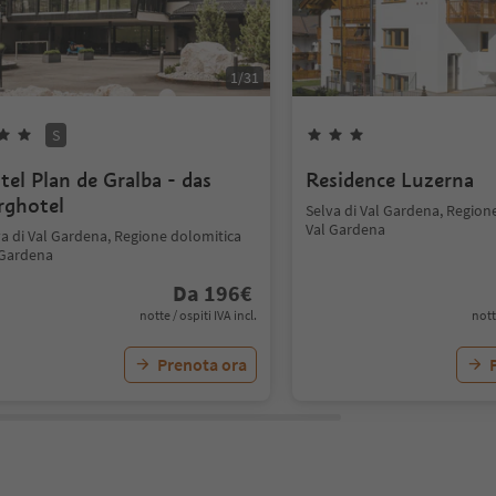
1
/
31
S
tel Plan de Gralba - das
Residence Luzerna
rghotel
Selva di Val Gardena, Region
Val Gardena
va di Val Gardena, Regione dolomitica
 Gardena
Da
196
€
notte / ospiti IVA incl.
nott
Prenota ora