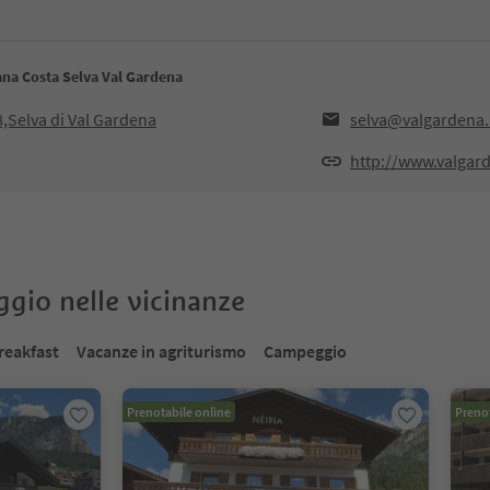
ana Costa Selva Val Gardena
,Selva di Val Gardena
selva@valgardena.
http://www.valgard
oggio nelle vicinanze
reakfast
Vacanze in agriturismo
Campeggio
Prenotabile online
Prenot