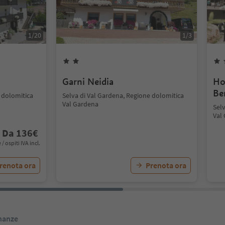
1
/
20
1
/
3
Garni Neidia
Ho
Be
 dolomitica
Selva di Val Gardena, Regione dolomitica
Val Gardena
Sel
Val
Da
136
€
 / ospiti IVA incl.
renota ora
Prenota ora
inanze