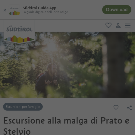
Südtirol Guide App
Download
La guida digitale dell´Alto Adige
men
favoriti
user lin
Escursioni per famiglie
Escursione alla malga di Prato e
Stelvio