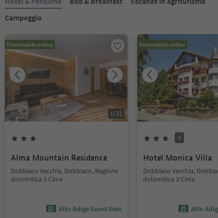
Hotel & Pensione
Bed & Breakfast
Vacanze in agriturismo
Campeggio
Prenotabile online
Prenotabile online
1
/
31
S
Alma Mountain Residence
Hotel Monica Villa
Dobbiaco Vecchia, Dobbiaco, Regione
Dobbiaco Vecchia, Dobbia
dolomitica 3 Cime
dolomitica 3 Cime
Alto Adige Guest Pass
Alto Adi