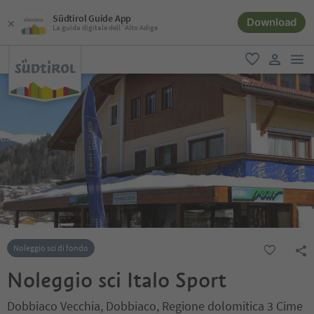
Südtirol Guide App
Download
La guida digitale dell´Alto Adige
men
favoriti
user lin
Noleggio sci di fondo
Noleggio sci Italo Sport
Dobbiaco Vecchia, Dobbiaco, Regione dolomitica 3 Cime