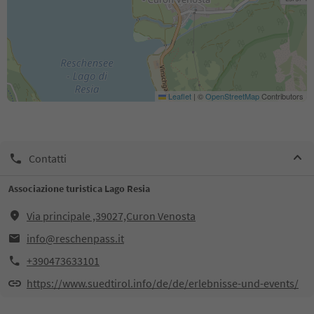
Leaflet
|
©
OpenStreetMap
Contributors
Contatti
Associazione turistica Lago Resia
Via principale ,39027,Curon Venosta
info@reschenpass.it
+390473633101
https://www.suedtirol.info/de/de/erlebnisse-und-events/