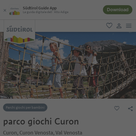
Südtirol Guide App
Download
La guida digitale dell´Alto Adige
men
favoriti
user lin
Parchi giochi per bambini
parco giochi Curon
Curon, Curon Venosta, Val Venosta