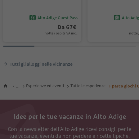
Alto Adige Guest Pass
Alto Adi
Da
67
€
notte / ospiti IVA incl.
notte /
Tutti gli alloggi nelle vicinanze
...
Esperienze ed eventi
Tutte le esperienze
parco giochi 
Idee per le tue vacanze in Alto Adige
Con la newsletter dell’Alto Adige ricevi consigli per le
tue vacanze, eventi da non perdere e ricette tipiche.