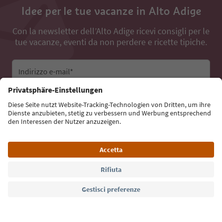
Idee per le tue vacanze in Alto Adige
Con la newsletter dell’Alto Adige ricevi consigli per le
tue vacanze, eventi da non perdere e ricette tipiche.
Indirizzo e-mail*
Iscriviti alla newsletter
Lingua: Italiano