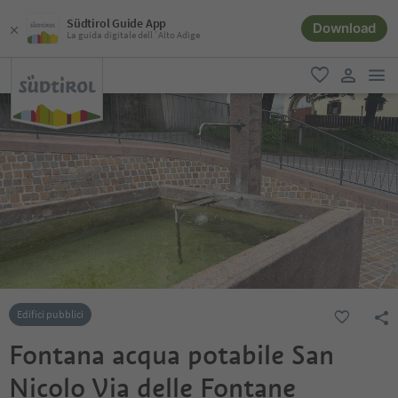
Südtirol Guide App
Download
La guida digitale dell´Alto Adige
men
favoriti
user lin
Edifici pubblici
Fontana acqua potabile San
Nicolo Via delle Fontane