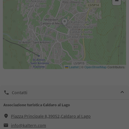
−
Leaflet
|
©
OpenStreetMap
Contributors
Contatti
Associazione turistica Caldaro al Lago
Piazza Principale 8,39052,Caldaro al Lago
info@kaltern.com