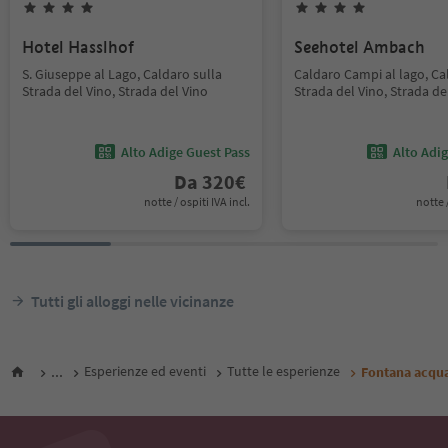
Hotel Hasslhof
Seehotel Ambach
S. Giuseppe al Lago, Caldaro sulla
Caldaro Campi al lago, Ca
Strada del Vino, Strada del Vino
Strada del Vino, Strada de
Alto Adige Guest Pass
Alto Adi
Da
320
€
notte / ospiti IVA incl.
notte /
Tutti gli alloggi nelle vicinanze
...
Esperienze ed eventi
Tutte le esperienze
Fontana acqua