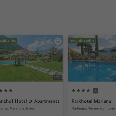
abile online
Prenotabile online
1
/
25
S
anzhof Hotel & Apartments
Parkhotel Marlena
lengo, Merano e dintorni
Marlengo, Merano e dintorni