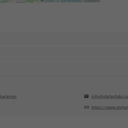
Leaflet
|
©
OpenStreetMap
Contributors
,Marlengo
info@stefanfabi.c
https://www.stefa