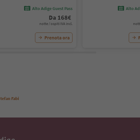
Alto Adige Guest Pass
Alto Ad
Da
168
€
notte / ospiti IVA incl.
nott
Prenota ora
Stefan Fabi