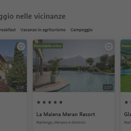
oggio nelle vicinanze
reakfast
Vacanze in agriturismo
Campeggio
Prenotabile online
Prenot
1
/
20
1
/
27
La Maiena Meran Resort
Gl
Marlengo, Merano e dintorni
Mar