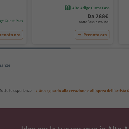
Alto Adige Guest Pass
Da
288
€
ige Guest Pass
notte / ospiti IVA incl.
renota ora
Prenota ora
inanze
Tutte le esperienze
Uno sguardo alla creazione e all'opera dell'artista 