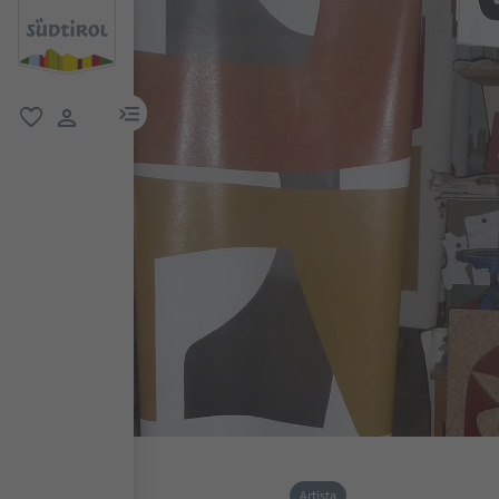
menu link
favoriti
user link
Artista