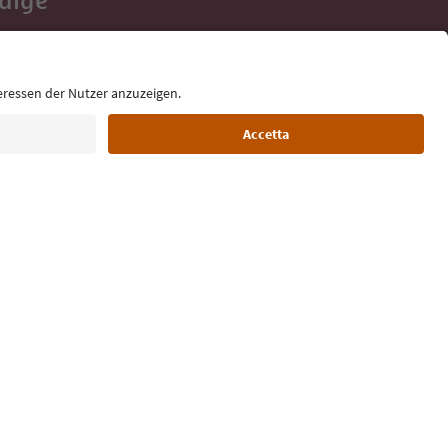
Adige
e tue vacanze,
Lingua: Italiano