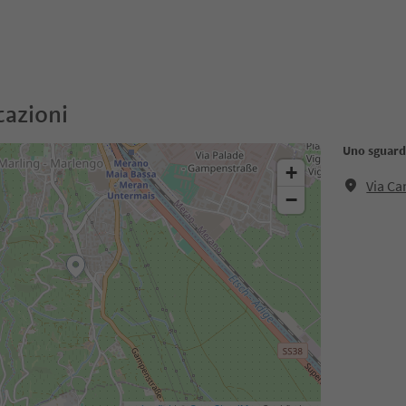
cazioni
Uno sguardo
+
Via Ca
−