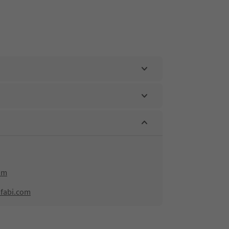
om
nfabi.com