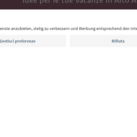
Idee per le tue vacanze in Alto 
Con la newsletter dell’Alto Adige ricevi consigli per l
eventi da non perdere e ricette tipiche.
Indirizzo e-mail*
Iscriviti alla newsletter