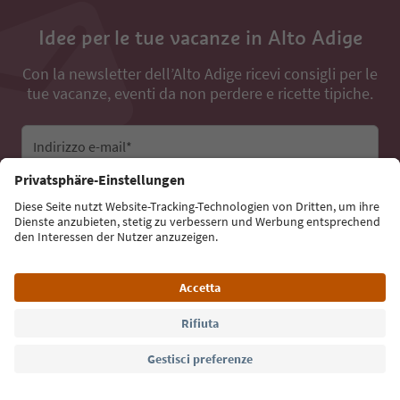
Idee per le tue vacanze in Alto Adige
Con la newsletter dell’Alto Adige ricevi consigli per le
tue vacanze, eventi da non perdere e ricette tipiche.
Indirizzo e-mail*
Iscriviti alla newsletter
Lingua: Italiano