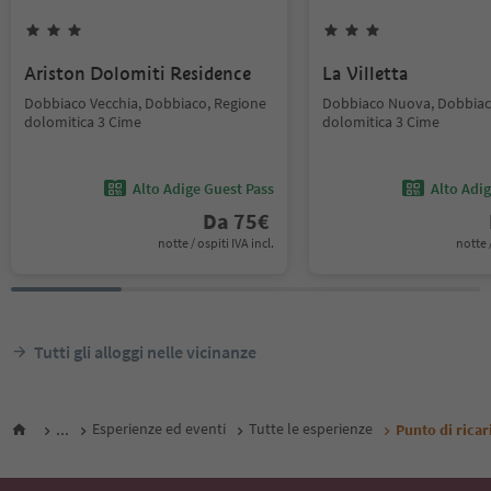
Ariston Dolomiti Residence
La Villetta
Dobbiaco Vecchia, Dobbiaco, Regione
Dobbiaco Nuova, Dobbiac
dolomitica 3 Cime
dolomitica 3 Cime
Alto Adige Guest Pass
Alto Adi
Da
75
€
notte / ospiti IVA incl.
notte /
Tutti gli alloggi nelle vicinanze
...
Esperienze ed eventi
Tutte le esperienze
Punto di ricar