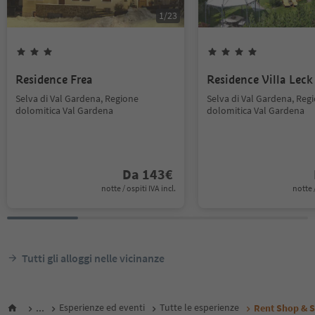
1
/
23
Residence Frea
Residence Villa Leck
Selva di Val Gardena, Regione
Selva di Val Gardena, Reg
dolomitica Val Gardena
dolomitica Val Gardena
Da
143
€
notte / ospiti IVA incl.
notte /
Tutti gli alloggi nelle vicinanze
...
Esperienze ed eventi
Tutte le esperienze
Rent Shop & Se