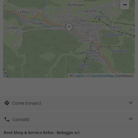
−
Leaflet
|
©
OpenStreetMap
Contributors
Come trovarci
Contatti
Rent Shop & Service Selva - Noleggio sci