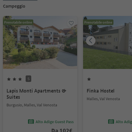
Campeggio
Prenotabile online
Prenotabile online
S
Lapis Monti Apartments &
Finka Hostel
Suites
Malles, Val Venosta
Burgusio, Malles, Val Venosta
Alto Adige Guest Pass
Alto Adi
Da
102
€