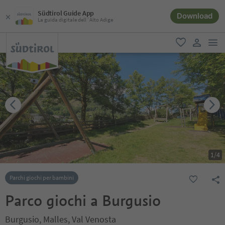
Südtirol Guide App
Download
La guida digitale dell´Alto Adige
men
favoriti
user lin
1
/
4
Parchi giochi per bambini
Parco giochi a Burgusio
Burgusio, Malles, Val Venosta