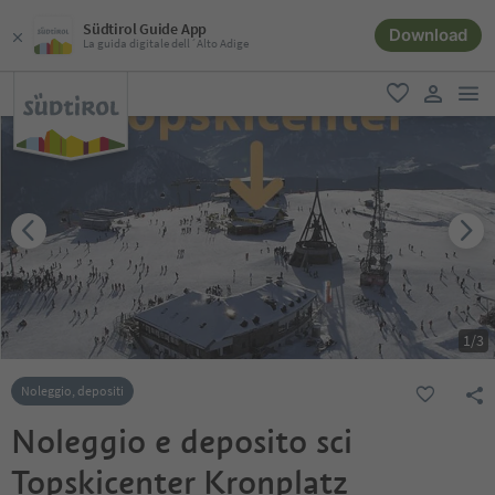
Südtirol Guide App
Download
La guida digitale dell´Alto Adige
men
favoriti
user lin
1
/
3
Noleggio, depositi
Noleggio e deposito sci
Topskicenter Kronplatz