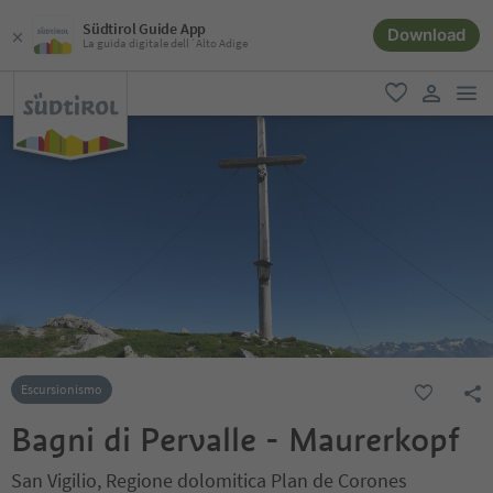
Südtirol Guide App
Download
La guida digitale dell´Alto Adige
men
favoriti
user lin
Escursionismo
Bagni di Pervalle - Maurerkopf
San Vigilio, Regione dolomitica Plan de Corones