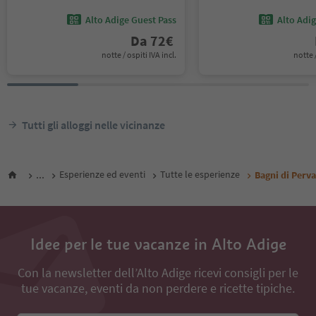
Alto Adige Guest Pass
Alto Adi
Da
72
€
notte / ospiti IVA incl.
notte /
Tutti gli alloggi nelle vicinanze
...
Esperienze ed eventi
Tutte le esperienze
Bagni di Perv
Idee per le tue vacanze in Alto Adige
Con la newsletter dell’Alto Adige ricevi consigli per le
tue vacanze, eventi da non perdere e ricette tipiche.