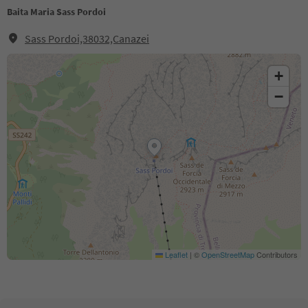
Baita Maria Sass Pordoi
Sass Pordoi,38032,Canazei
+
−
Leaflet
|
©
OpenStreetMap
Contributors