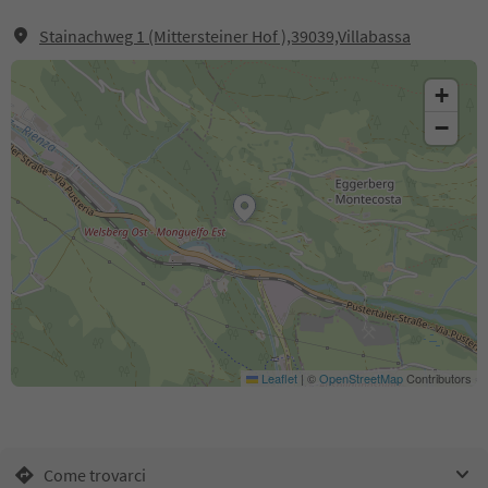
Stainachweg 1 (Mittersteiner Hof ),39039,Villabassa
+
−
Leaflet
|
©
OpenStreetMap
Contributors
Come trovarci