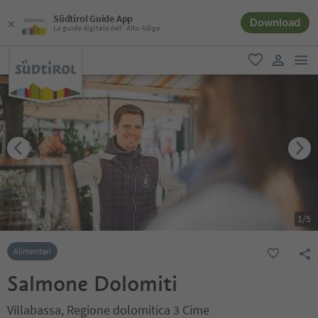
Südtirol Guide App
Download
La guida digitale dell´Alto Adige
men
favoriti
user lin
1
/
5
Alimentari
Salmone Dolomiti
Villabassa, Regione dolomitica 3 Cime