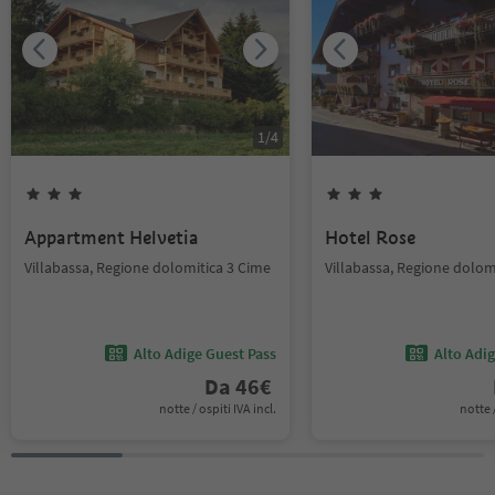
1
/
4
Appartment Helvetia
Hotel Rose
Villabassa, Regione dolomitica 3 Cime
Villabassa, Regione dolom
Alto Adige Guest Pass
Alto Adi
Da
46
€
notte / ospiti IVA incl.
notte /