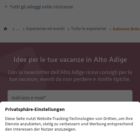
Tutti gli alloggi nelle vicinanze
...
Esperienze ed eventi
Tutte le esperienze
Salmone Dolo
Idee per le tue vacanze in Alto Adige
Con la newsletter dell’Alto Adige ricevi consigli per le
tue vacanze, eventi da non perdere e ricette tipiche.
Indirizzo e-mail*
Iscriviti alla newsletter