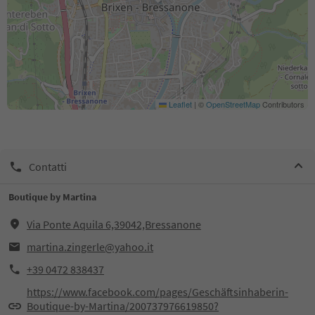
Leaflet
|
©
OpenStreetMap
Contributors
Contatti
Boutique by Martina
Via Ponte Aquila 6,39042,Bressanone
martina.zingerle@yahoo.it
+39 0472 838437
https://www.facebook.com/pages/Geschäftsinhaberin-
Boutique-by-Martina/200737976619850?