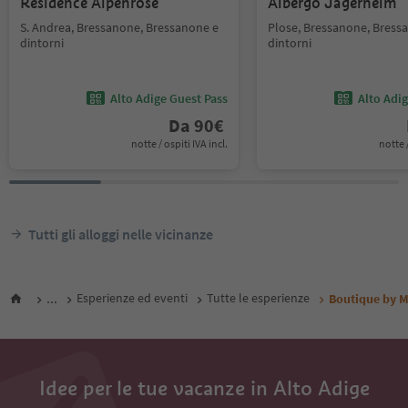
Residence Alpenrose
Albergo Jägerheim
S. Andrea, Bressanone, Bressanone e
Plose, Bressanone, Bress
dintorni
dintorni
Alto Adige Guest Pass
Alto Adi
Da
90
€
notte / ospiti IVA incl.
notte /
Tutti gli alloggi nelle vicinanze
...
Esperienze ed eventi
Tutte le esperienze
Boutique by M
Idee per le tue vacanze in Alto Adige