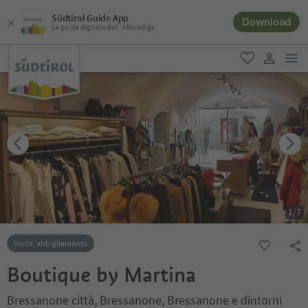
Südtirol Guide App
Download
La guida digitale dell´Alto Adige
men
favoriti
user lin
1
/
7
Moda, abbigliamento
Boutique by Martina
Bressanone città, Bressanone, Bressanone e dintorni