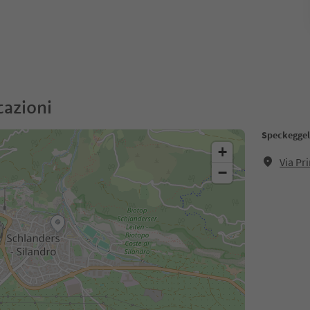
cazioni
Speckegge
+
Via Pr
−