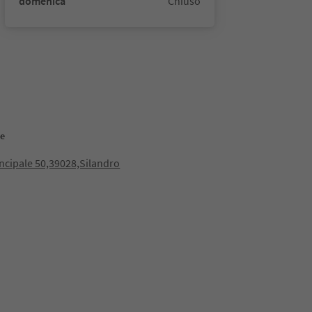
domenica
Chiuso
le
incipale 50,39028,Silandro