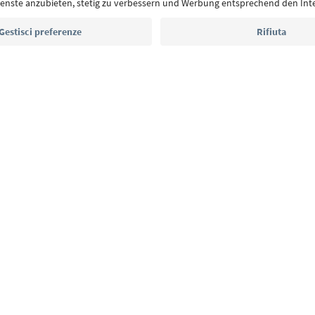
Indirizzo e-mail*
Iscriviti alla newsletter
E
Privacy Policy
Termini e condizioni
Crediti
Cookie Policy