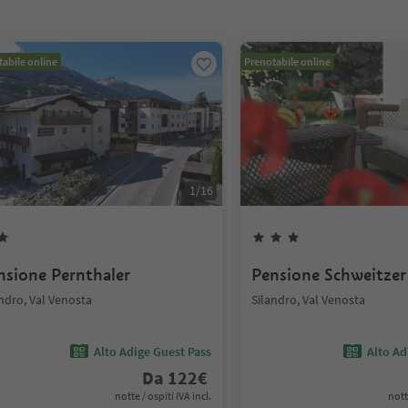
abile online
Prenotabile online
1
/
16
nsione Pernthaler
Pensione Schweitzer
ndro, Val Venosta
Silandro, Val Venosta
Alto Adige Guest Pass
Alto Ad
Da
122
€
notte / ospiti IVA incl.
nott