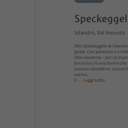
Speckeggel
Silandro, Val Venosta
Allo Speckeggele di Silandr
gusto. Con passione e creativ
idee moderne – per un’esper
In cucina c’è una donna che 
cuoca e cacciatrice, unisce 
cucina.
Il
...
Leggi tutto