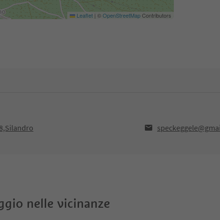
Leaflet
|
©
OpenStreetMap
Contributors
28,Silandro
speckeggele@gmai
oggio nelle vicinanze