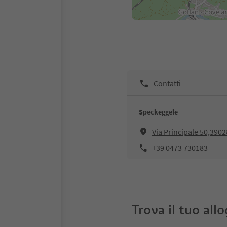
Contatti
Speckeggele
Via Principale 50,390
+39 0473 730183
Trova il tuo all