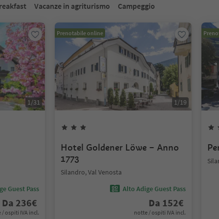
reakfast
Vacanze in agriturismo
Campeggio
Prenotabile online
Prenot
1
/
31
1
/
19
Hotel Goldener Löwe – Anno
Pe
1773
Sila
Silandro, Val Venosta
ige Guest Pass
Alto Adige Guest Pass
Da
236
€
Da
152
€
 / ospiti IVA incl.
notte / ospiti IVA incl.