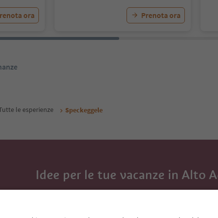
renota ora
Prenota ora
inanze
Tutte le esperienze
Speckeggele
Idee per le tue vacanze in Alto 
Con la newsletter dell’Alto Adige ricevi consigli per l
eventi da non perdere e ricette tipiche.