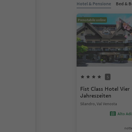
Hotel & Pensione
Bed & B
Prenotabile online
S
Fist Class Hotel Vier
Jahreszeiten
Silandro, Val Venosta
Alto Ad
notte