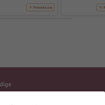
Prenota ora
Adige
e tue vacanze,