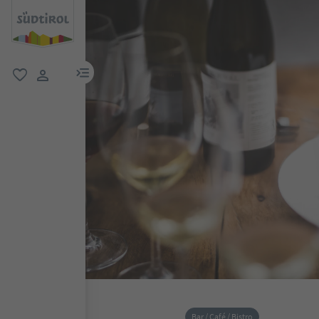
menu link
favoriti
user link
Bar / Café / Bistro