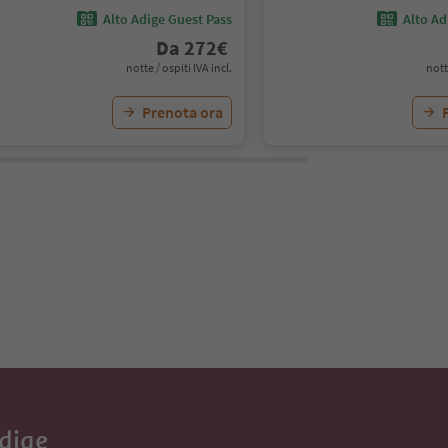
Alto Adige Guest Pass
Alto Ad
Da
272
€
notte / ospiti IVA incl.
nott
Prenota ora
Adige