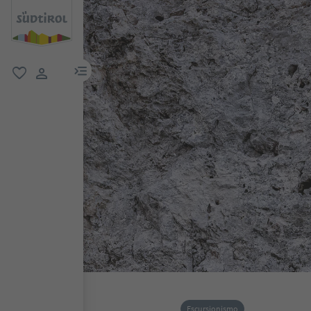
menu link
favoriti
user link
Escursionismo