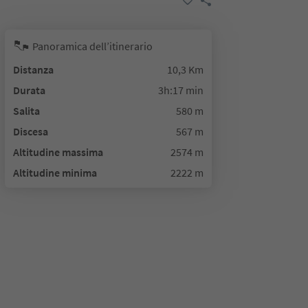
Panoramica dell’itinerario
Distanza
10,3 Km
Durata
3h:17 min
Salita
580 m
Discesa
567 m
Altitudine massima
2574 m
Altitudine minima
2222 m