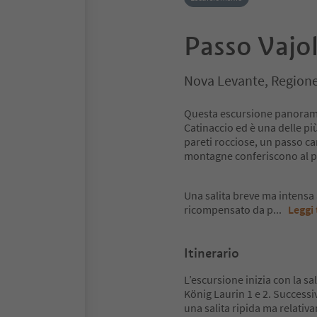
Passo Vajo
Nova Levante, Regione
Questa escursione panoramic
Catinaccio ed è una delle pi
pareti rocciose, un passo ca
montagne conferiscono al p
Una salita breve ma intensa 
ricompensato da p
...
Leggi 
Itinerario
L’escursione inizia con la sal
König Laurin 1 e 2. Success
una salita ripida ma relati