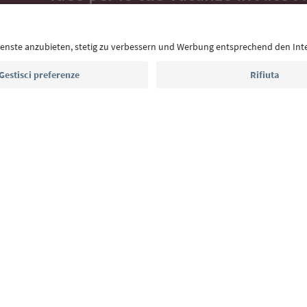
Con la newsletter dell’Alto Adige ricevi consigli per l
eventi da non perdere e ricette tipiche.
Indirizzo e-mail*
Iscriviti alla newsletter