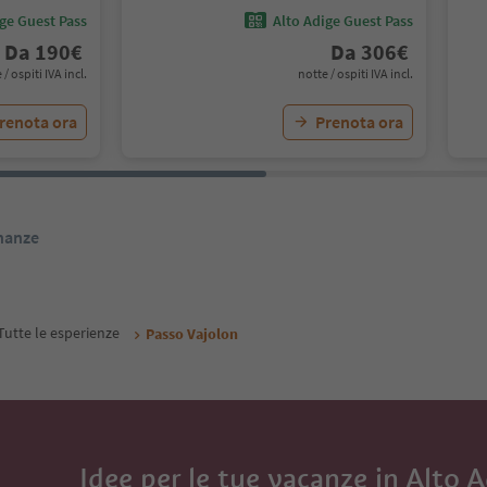
ige Guest Pass
Alto Adige Guest Pass
Da
190
€
Da
306
€
 / ospiti IVA incl.
notte / ospiti IVA incl.
renota ora
Prenota ora
inanze
Tutte le esperienze
Passo Vajolon
Idee per le tue vacanze in Alto 