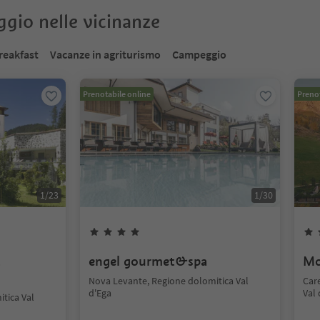
oggio nelle vicinanze
reakfast
Vacanze in agriturismo
Campeggio
Prenotabile online
Prenot
1
/
23
1
/
30
t
engel gourmet&spa
Mo
Nova Levante, Regione dolomitica Val
Car
d'Ega
Val 
tica Val