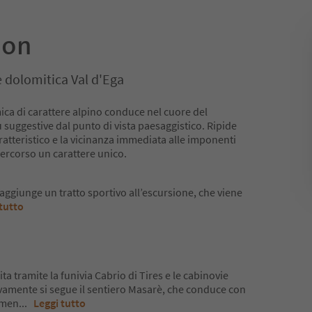
lon
 dolomitica Val d'Ega
a di carattere alpino conduce nel cuore del
ù suggestive dal punto di vista paesaggistico. Ripide
ratteristico e la vicinanza immediata alle imponenti
ercorso un carattere unico.
aggiunge un tratto sportivo all’escursione, che viene
tutto
ita tramite la funivia Cabrio di Tires e le cabinovie
ivamente si segue il sentiero Masarè, che conduce con
vamen
...
Leggi tutto