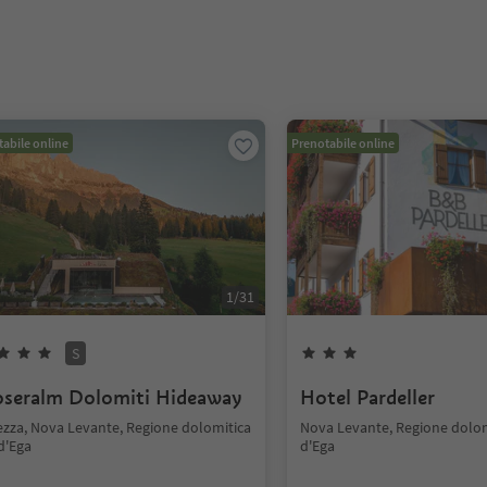
abile online
Prenotabile online
1
/
31
S
seralm Dolomiti Hideaway
Hotel Pardeller
ezza, Nova Levante, Regione dolomitica
Nova Levante, Regione dolom
d'Ega
d'Ega