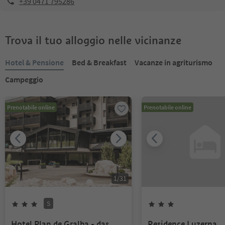
+39 0471 795286
Trova il tuo alloggio nelle vicinanze
Hotel & Pensione
Bed & Breakfast
Vacanze in agriturismo
Campeggio
Prenotabile online
Prenotabile online
1
/
31
S
Hotel Plan de Gralba - das
Residence Luzerna