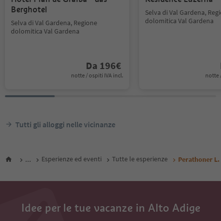
Berghotel
Selva di Val Gardena, Reg
dolomitica Val Gardena
Selva di Val Gardena, Regione
dolomitica Val Gardena
Da
196
€
notte / ospiti IVA incl.
notte /
Tutti gli alloggi nelle vicinanze
...
Esperienze ed eventi
Tutte le esperienze
Perathoner L.
Idee per le tue vacanze in Alto Adige