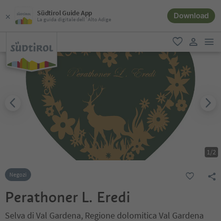
Südtirol Guide App
Download
La guida digitale dell´Alto Adige
men
favoriti
user lin
1
/
2
Negozi
Perathoner L. Eredi
Selva di Val Gardena, Regione dolomitica Val Gardena