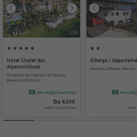
1
/
29
Hotel Chalet das
Albergo / Appartam
Alpenschlössel
Vernurio, Rifiano, Merano 
Sorgente, San Martino in Passiria,
Merano e dintorni
Alto Adige Guest Pass
Alto Adi
Da
420
€
notte / ospiti IVA incl.
notte /