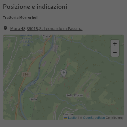
Posizione e indicazioni
Trattoria Mörrerhof
Mora 48,39015,S. Leonardo in Passiria
+
−
Leaflet
|
©
OpenStreetMap
Contributors