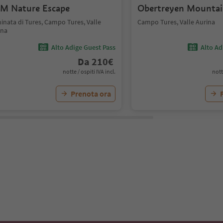
M Nature Escape
Obertreyen Mountai
inata di Tures, Campo Tures, Valle
Campo Tures, Valle Aurina
ina
Alto Adige Guest Pass
Alto Ad
Da
210
€
notte / ospiti IVA incl.
nott
Prenota ora