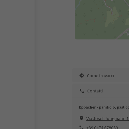
Come trovarci
Contatti
Eppacher - panificio, pastic
Via Josef Jungmann 
+39 0474 678039