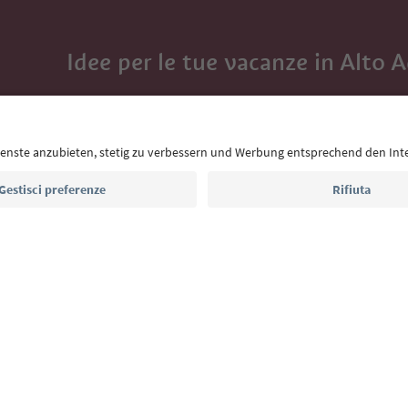
Idee per le tue vacanze in Alto 
Con la newsletter dell’Alto Adige ricevi consigli per l
eventi da non perdere e ricette tipiche.
Indirizzo e-mail*
Iscriviti alla newsletter