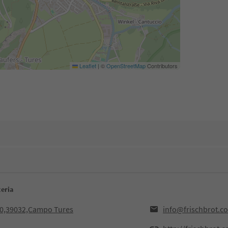
Leaflet
|
©
OpenStreetMap
Contributors
ceria
10,39032,Campo Tures
info@frischbrot.c