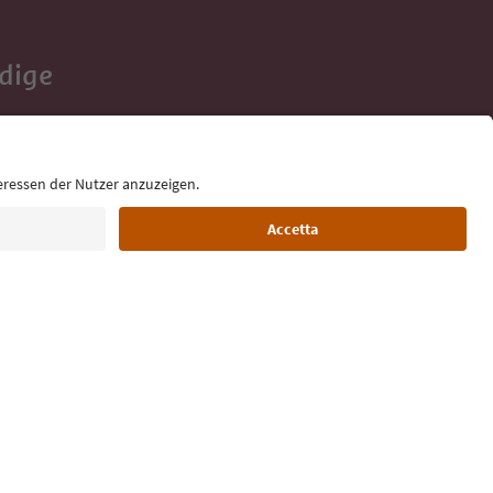
Adige
e tue vacanze,