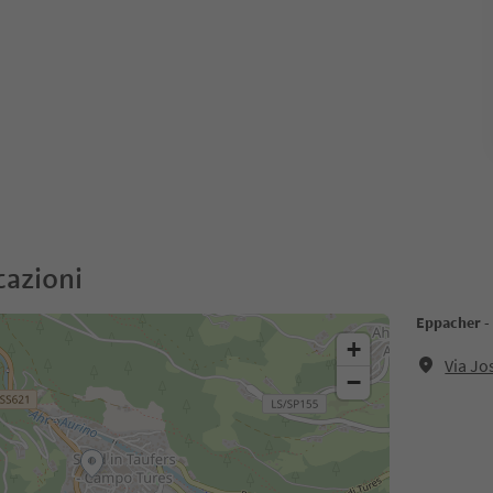
cazioni
Eppacher - 
+
Via J
−