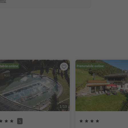
com/
abile online
Prenotabile online
1
/
13
S