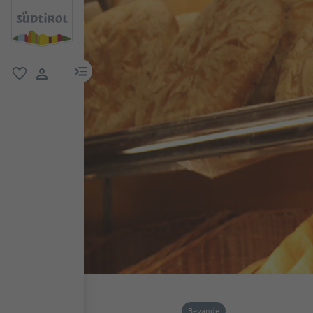
menu link
favoriti
user link
Bevande