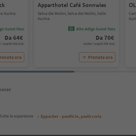
ck
Apparthotel Café Sonnwies
OL
le Aurina
Selva die Molini, Selva dei Molini, Valle
Cam
Aurina
Aur
ige Guest Pass
Alto Adige Guest Pass
Da
64
€
Da
70
€
 / ospiti IVA incl.
notte / ospiti IVA incl.
renota ora
Prenota ora
inanze
Tutte le esperienze
Eppacher - panificio, pasticceria