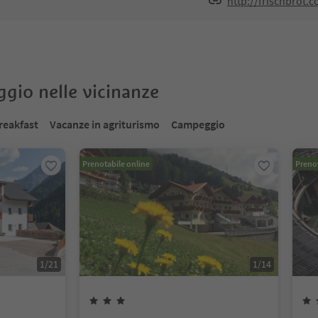
http://frischbrot.
oggio nelle vicinanze
reakfast
Vacanze in agriturismo
Campeggio
Prenotabile online
Prenot
1
/
21
1
/
14