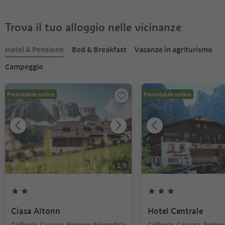
Trova il tuo alloggio nelle vicinanze
Hotel & Pensione
Bed & Breakfast
Vacanze in agriturismo
Campeggio
Prenotabile online
Prenotabile online
1
/
8
Ciasa Altonn
Hotel Centrale
Colfosco, Corvara, Regione dolomitica
Colfosco, Corvara, Region