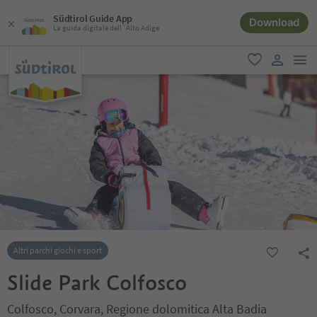
Südtirol Guide App
Download
La guida digitale dell´Alto Adige
men
favoriti
user lin
Altri parchi giochi e sport
Slide Park Colfosco
Colfosco, Corvara, Regione dolomitica Alta Badia