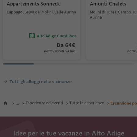
Appartements Sonneck
Amonti Chalets
Lappago, Selva dei Molini, Valle Aurina
Molini di Tures, Campo Tur
Aurina
Alto Adige Guest Pass
Da
64
€
notte / ospiti IVA incl.
notte /
Tutti gli alloggi nelle vicinanze
...
Esperienze ed eventi
Tutte le esperienze
Escursione pos
Idee per le tue vacanze in Alto Adige