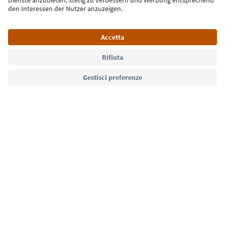
Lingua: Italiano
Südtirol Guide App
FAQ
Contatti
Press
MICE
Privacy Policy
Termini e condizioni
Crediti
Cookie Policy