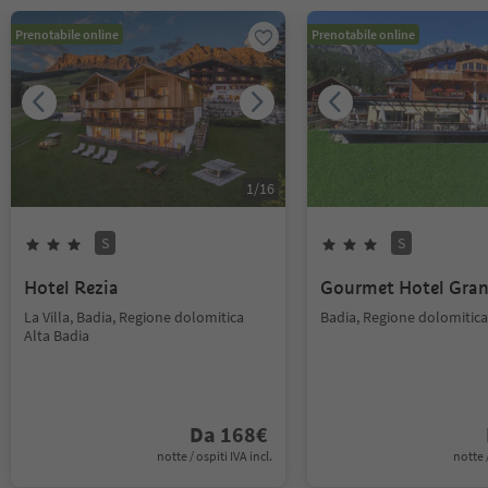
Prenotabile online
Prenotabile online
1
/
16
S
S
Hotel Rezia
Gourmet Hotel Gran
La Villa, Badia, Regione dolomitica
Badia, Regione dolomitica
Alta Badia
Da
168
€
notte / ospiti IVA incl.
notte /