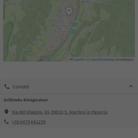
Leaflet
|
©
OpenStreetMap
Contributors
Contatti
Grillstube Königsrainer
Via del Vilaggio, 65,39010,S. Martino in Passiria
+39 0473 641239