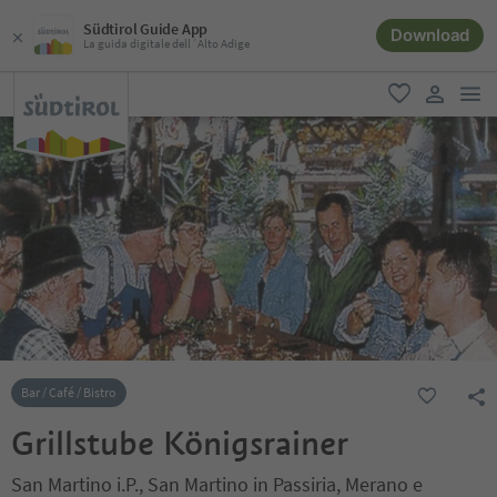
Südtirol Guide App
Download
La guida digitale dell´Alto Adige
men
favoriti
user lin
Bar / Café / Bistro
Grillstube Königsrainer
San Martino i.P., San Martino in Passiria, Merano e