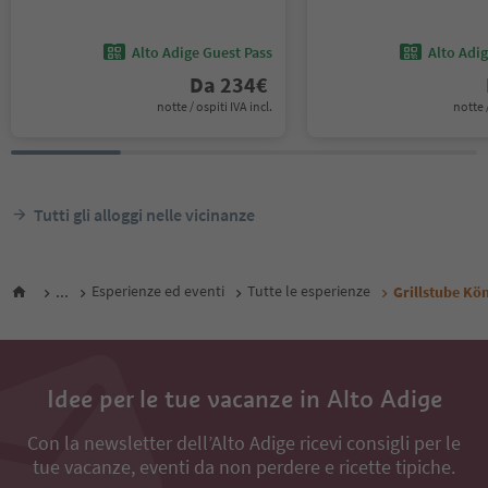
Alto Adige Guest Pass
Alto Adi
Da
234
€
notte / ospiti IVA incl.
notte /
Tutti gli alloggi nelle vicinanze
...
Esperienze ed eventi
Tutte le esperienze
Grillstube Kö
Idee per le tue vacanze in Alto Adige
Con la newsletter dell’Alto Adige ricevi consigli per le
tue vacanze, eventi da non perdere e ricette tipiche.