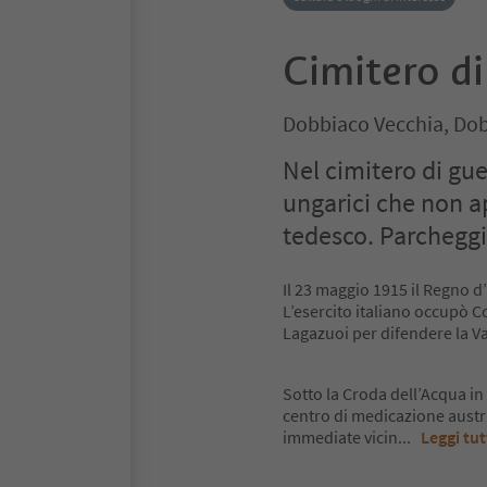
Cimitero di
Dobbiaco Vecchia, Dob
Nel cimitero di gue
ungarici che non a
tedesco. Parcheggi 
Il 23 maggio 1915 il Regno d
L’esercito italiano occupò Co
Lagazuoi per difendere la Val
Sotto la Croda dell’Acqua in 
centro di medicazione austri
immediate vicin
...
Leggi tu