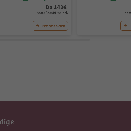
Da
142
€
notte / ospiti IVA incl.
nott
Prenota ora
Adige