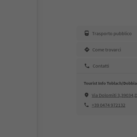
Trasporto pubblico
Come trovarci
Contatti
Tourist Info Toblach/Dobbi
Via Dolomiti 3,39034
+39 0474 972132