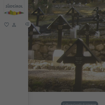
menu link
favoriti
user link
Cultura e luoghi di interesse