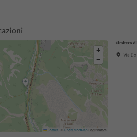
cazioni
Cimitero di
+
Via Do
−
Leaflet
|
©
OpenStreetMap
Contributors