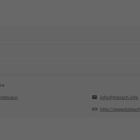
aco
,Dobbiaco
info@toblach.info
http://www.toblach