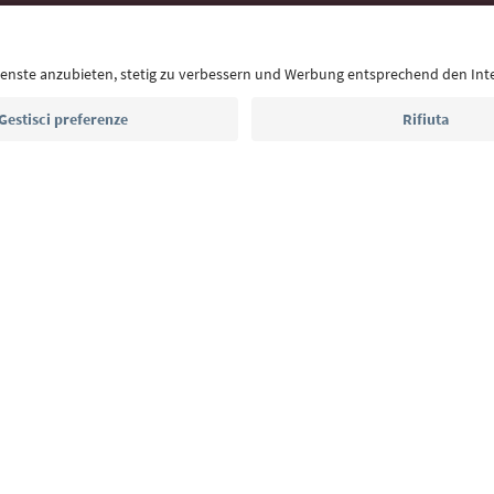
Con la newsletter dell’Alto Adige ricevi consigli per l
eventi da non perdere e ricette tipiche.
Indirizzo e-mail*
Iscriviti alla newsletter