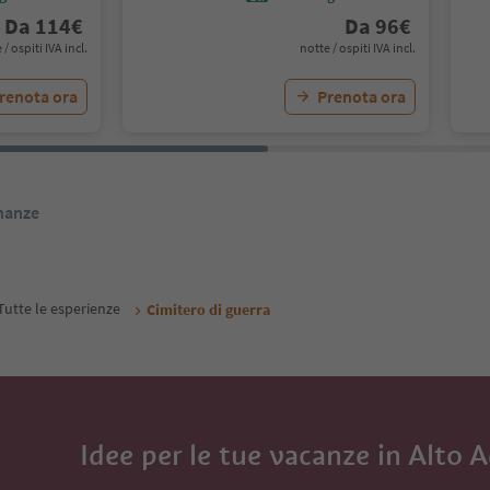
Da
114
€
Da
96
€
 / ospiti IVA incl.
notte / ospiti IVA incl.
renota ora
Prenota ora
inanze
Tutte le esperienze
Cimitero di guerra
Idee per le tue vacanze in Alto 