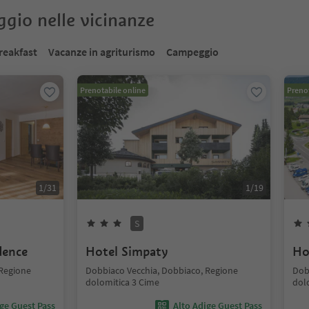
oggio nelle vicinanze
reakfast
Vacanze in agriturismo
Campeggio
Prenotabile online
Prenot
1
/
31
1
/
19
S
dence
Hotel Simpaty
Ho
 Regione
Dobbiaco Vecchia, Dobbiaco, Regione
Dob
dolomitica 3 Cime
dol
ige Guest Pass
Alto Adige Guest Pass