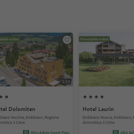
abile online
Prenotabile online
1
/
15
tel Dolomiten
Hotel Laurin
biaco Vecchia, Dobbiaco, Regione
Dobbiaco Nuova, Dobbiaco, 
omitica 3 Cime
dolomitica 3 Cime
Alto Adige Guest Pass
Alto Ad