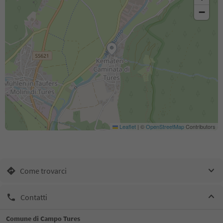
−
Leaflet
|
©
OpenStreetMap
Contributors
Come trovarci
Contatti
Comune di Campo Tures