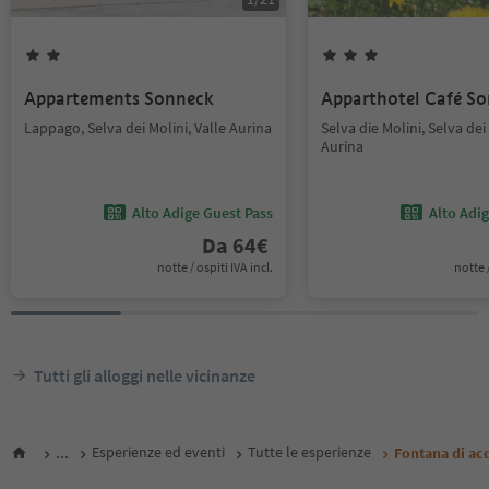
Appartements Sonneck
Apparthotel Café S
Lappago, Selva dei Molini, Valle Aurina
Selva die Molini, Selva dei 
Aurina
Alto Adige Guest Pass
Alto Adi
Da
64
€
notte / ospiti IVA incl.
notte /
Tutti gli alloggi nelle vicinanze
...
Esperienze ed eventi
Tutte le esperienze
Fontana di ac