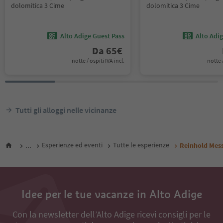
dolomitica 3 Cime
dolomitica 3 Cime
Alto Adige Guest Pass
Alto Adi
Da
65
€
notte / ospiti IVA incl.
notte /
Tutti gli alloggi nelle vicinanze
...
Esperienze ed eventi
Tutte le esperienze
Reinhold Mes
Idee per le tue vacanze in Alto Adige
Con la newsletter dell’Alto Adige ricevi consigli per le