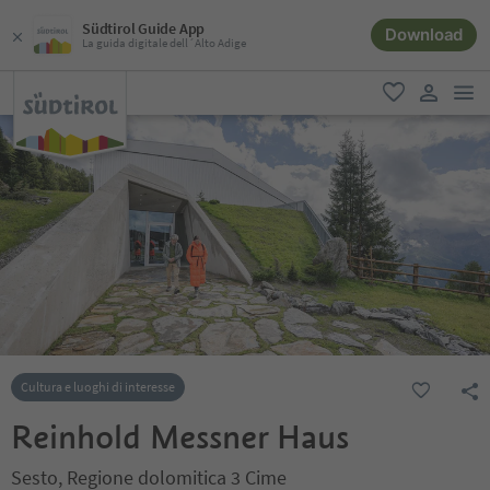
Südtirol Guide App
Download
La guida digitale dell´Alto Adige
men
favoriti
user lin
Cultura e luoghi di interesse
Reinhold Messner Haus
Sesto, Regione dolomitica 3 Cime