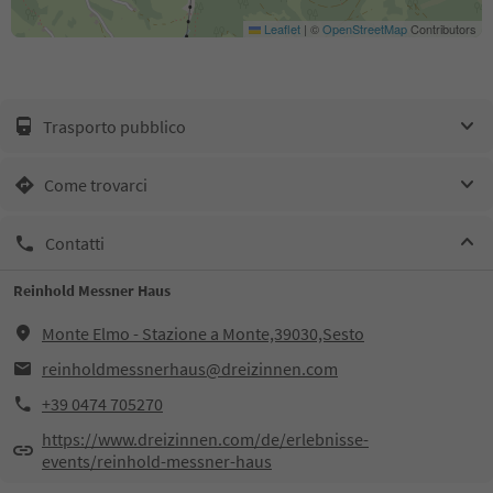
Leaflet
|
©
OpenStreetMap
Contributors
Trasporto pubblico
Come trovarci
Contatti
Reinhold Messner Haus
Monte Elmo - Stazione a Monte,39030,Sesto
reinholdmessnerhaus@dreizinnen.com
+39 0474 705270
https://www.dreizinnen.com/de/erlebnisse-
events/reinhold-messner-haus