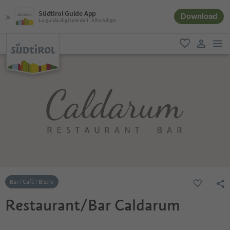
Südtirol Guide App
Download
La guida digitale dell´Alto Adige
men
favoriti
user lin
Bar / Café / Bistro
Restaurant/Bar Caldarum