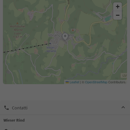
+
−
Leaflet
|
©
OpenStreetMap
Contributors
Contatti
Wieser Rind