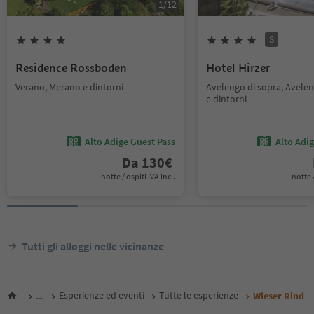
1
/
12
S
Residence Rossboden
Hotel Hirzer
Verano, Merano e dintorni
Avelengo di sopra, Avele
e dintorni
Alto Adige Guest Pass
Alto Adi
Da
130
€
notte / ospiti IVA incl.
notte /
Tutti gli alloggi nelle vicinanze
...
Esperienze ed eventi
Tutte le esperienze
Wieser Rind