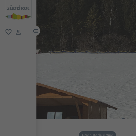
menu link
favoriti
user link
Altre piste da slittino