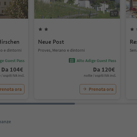
1
/
7
irschen
Neue Post
Re
o e dintorni
Proves, Merano e dintorni
Sena
ige Guest Pass
Alto Adige Guest Pass
Da
104
€
Da
120
€
 / ospiti IVA incl.
notte / ospiti IVA incl.
renota ora
Prenota ora
inanze