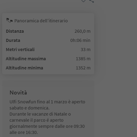
Panoramica dell’itinerario
Distanza
260,0 m
Durata
0h:06 min
Metri verticali
33 m
Altitudine massima
1385 m
Altitudine minima
1352 m
Novità
Ulfi Snowfun fino al 1 marzo è aperto
sabato e domenica.
Durante le vacanze di Natale o
carnevale il parco é aperto
giornalmente sempre dalle ore 09:30
alle ore 16:30.