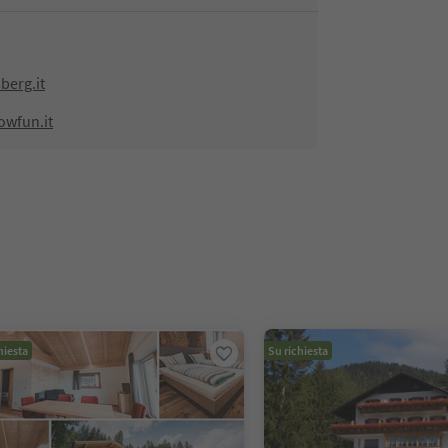
erg.it
owfun.it
hiesta
Su richiesta