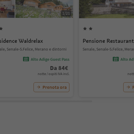
1
/
21
sidence Waldrelax
Pensione Restaurant
le, Senale-S.Felice, Merano e dintorni
Senale, Senale-S.Felice, Mera
Alto Adige Guest Pass
Alto Ad
Da
84
€
notte / ospiti IVA incl.
nott
Prenota ora