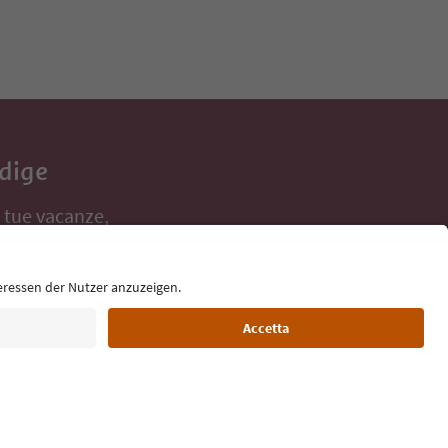
Adige
e tue vacanze,