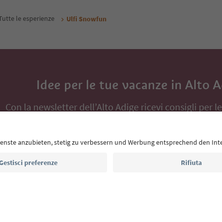
Tutte le esperienze
Ulfi Snowfun
Idee per le tue vacanze in Alto 
Con la newsletter dell’Alto Adige ricevi consigli per l
eventi da non perdere e ricette tipiche.
Indirizzo e-mail*
Iscriviti alla newsletter