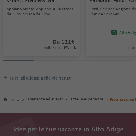
Schloss Freudenstein
Entdecker Hotel Pa
Appiano Monte, Appiano sulla Strada
Corti, Chienes, Regione d
del Vino, Strada del Vino
Plan de Corones
Alto Adi
Da
121
€
notte / ospiti IVA incl.
notte /
Tutti gli alloggi nelle vicinanze
...
Esperienze ed eventi
Tutte le esperienze
Piscina copert
Idee per le tue vacanze in Alto Adige