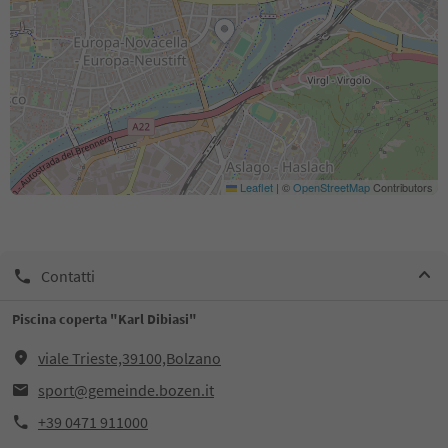
Leaflet
|
©
OpenStreetMap
Contributors
Contatti
Piscina coperta "Karl Dibiasi"
viale Trieste,39100,Bolzano
sport@gemeinde.bozen.it
+39 0471 911000