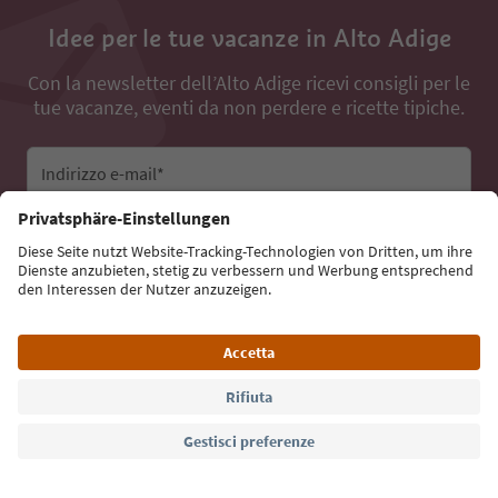
Idee per le tue vacanze in Alto Adige
Con la newsletter dell’Alto Adige ricevi consigli per le
tue vacanze, eventi da non perdere e ricette tipiche.
Indirizzo e-mail*
Iscriviti alla newsletter
Lingua: Italiano