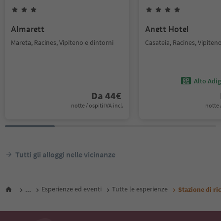
Almarett
Anett Hotel
Mareta, Racines, Vipiteno e dintorni
Casateia, Racines, Vipiten
Alto Adi
Da
44
€
notte / ospiti IVA incl.
notte /
Tutti gli alloggi nelle vicinanze
...
Esperienze ed eventi
Tutte le esperienze
Stazione di r