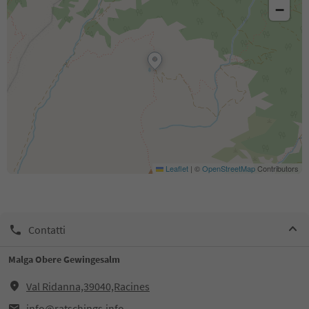
−
Leaflet
|
©
OpenStreetMap
Contributors
Contatti
Malga Obere Gewingesalm
Val Ridanna,39040,Racines
info@ratschings.info