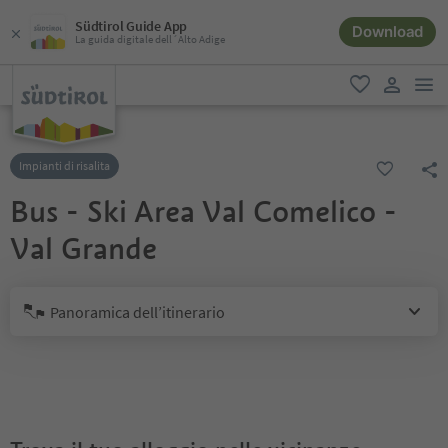
Südtirol Guide App
Download
La guida digitale dell´Alto Adige
men
favoriti
user lin
Impianti di risalita
Bus - Ski Area Val Comelico -
Val Grande
Panoramica dell’itinerario