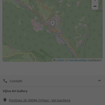
−
Leaflet
|
©
OpenStreetMap
Contributors
Contatti
Vijion Art Gallery
Pontives 26,39046,Ortisei - Val Gardena