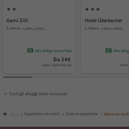
Garni Zilli
Hotel Überbacher
S. Pietro - Laion, Laion,
S. Pietro - Laion, Laion,
Alto Adige Guest Pass
Alto Adi
Da
54
€
notte / ospiti IVA incl.
notte /
Tutti gli alloggi nelle vicinanze
...
Esperienze ed eventi
Tutte le esperienze
Vijion Art Gal