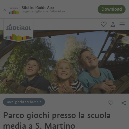
Südtirol Guide App
Download
La guida digitale dell´Alto Adige
men
favoriti
user lin
Parchi giochi per bambini
Parco giochi presso la scuola
media a S. Martino