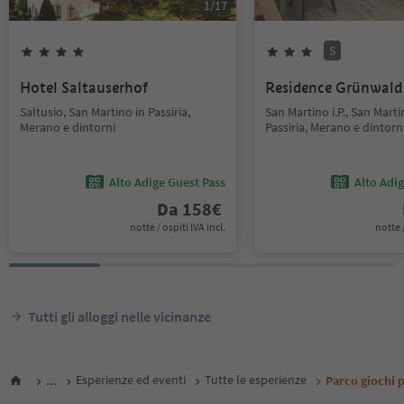
1
/
17
S
Hotel Saltauserhof
Residence Grünwald
Saltusio, San Martino in Passiria,
San Martino i.P., San Marti
Merano e dintorni
Passiria, Merano e dintorn
Alto Adige Guest Pass
Alto Adi
Da
158
€
notte / ospiti IVA incl.
notte /
Tutti gli alloggi nelle vicinanze
...
Esperienze ed eventi
Tutte le esperienze
Parco giochi p