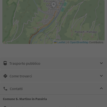
Leaflet
|
©
OpenStreetMap
Contributors
Trasporto pubblico
Come trovarci
Contatti
Comune S. Martino in Passiria