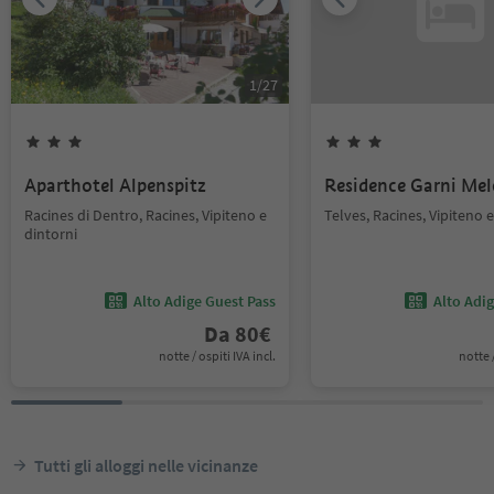
1
/
27
Aparthotel Alpenspitz
Residence Garni Mel
Racines di Dentro, Racines, Vipiteno e
Telves, Racines, Vipiteno e
dintorni
Alto Adige Guest Pass
Alto Adi
Da
80
€
notte / ospiti IVA incl.
notte /
Tutti gli alloggi nelle vicinanze