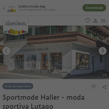
Südtirol Guide App
Download
La guida digitale dell´Alto Adige
men
favoriti
user lin
1
/
3
Moda, abbigliamento
Sportmode Haller - moda
sportiva Lutago