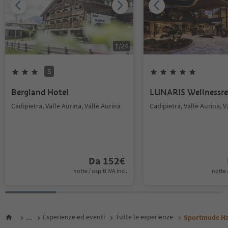
1
/
24
S
Bergland Hotel
LUNARIS Wellnessre
Cadipietra, Valle Aurina, Valle Aurina
Cadipietra, Valle Aurina, V
Da
152
€
notte / ospiti IVA incl.
notte /
...
Esperienze ed eventi
Tutte le esperienze
Sportmode Hal