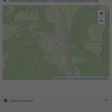
+
−
Leaflet
|
©
OpenStreetMap
Contributors
Come trovarci