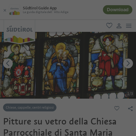
Südtirol Guide App
Download
La guida digitale dell´Alto Adige
men
favoriti
user lin
1
/
3
Chiese, cappelle, centri religiosi
Pitture su vetro della Chiesa
Parrocchiale di Santa Maria