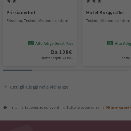
Prissianerhof
Hotel Burggräfler
Prissiano, Tesimo, Merano e dintorni
Tesimo, Merano e dintorn
Alto Adige Guest Pass
Alto Adi
Da
128
€
notte / ospiti IVA incl.
notte /
Tutti gli alloggi nelle vicinanze
...
Esperienze ed eventi
Tutte le esperienze
Pitture su vet