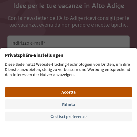
Idee per le tue vacanze in Alto Adige
Con la newsletter dell’Alto Adige ricevi consigli per le
tue vacanze, eventi da non perdere e ricette tipiche.
Indirizzo e-mail*
Iscriviti alla newsletter
Lingua: Italiano