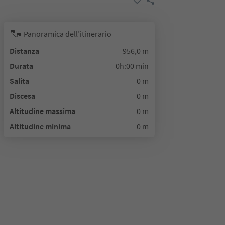
Panoramica dell’itinerario
Distanza
956,0 m
Durata
0h:00 min
Salita
0 m
Discesa
0 m
Altitudine massima
0 m
Altitudine minima
0 m