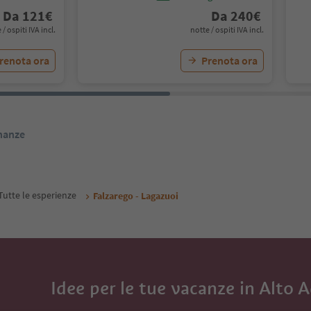
Da
121
€
Da
240
€
 / ospiti IVA incl.
notte / ospiti IVA incl.
renota ora
Prenota ora
inanze
Tutte le esperienze
Falzarego - Lagazuoi
Idee per le tue vacanze in Alto 