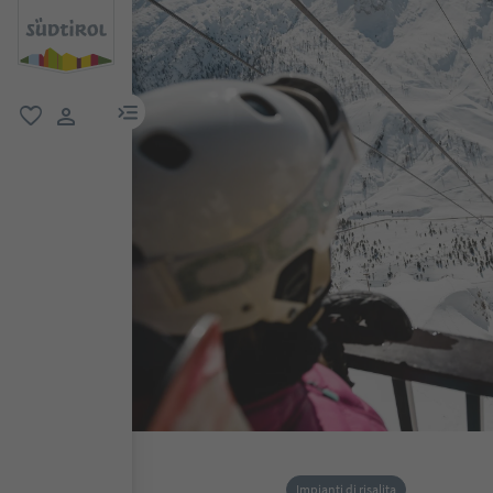
menu link
favoriti
user link
Impianti di risalita