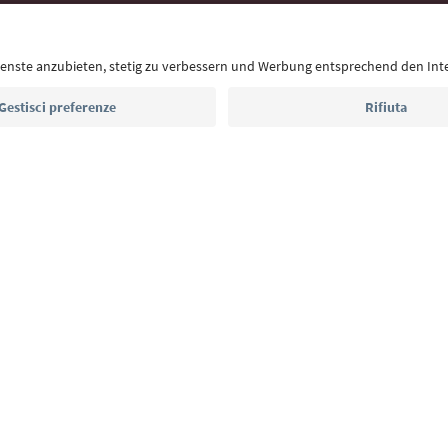
Con la newsletter dell’Alto Adige ricevi consigli per l
eventi da non perdere e ricette tipiche.
Indirizzo e-mail*
Iscriviti alla newsletter