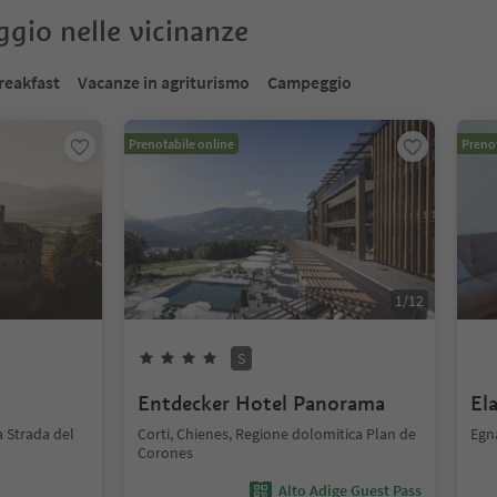
oggio nelle vicinanze
reakfast
Vacanze in agriturismo
Campeggio
Prenotabile online
Prenot
1
/
12
S
Entdecker Hotel Panorama
El
 Strada del
Corti, Chienes, Regione dolomitica Plan de
Egna
Corones
Alto Adige Guest Pass