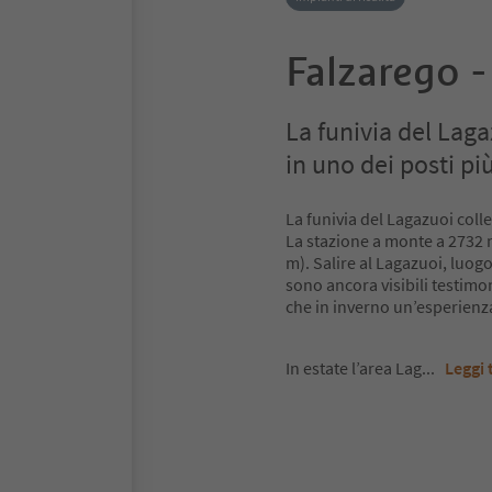
Falzarego 
La funivia del Lag
in uno dei posti pi
La funivia del Lagazuoi coll
La stazione a monte a 2732 m
m). Salire al Lagazuoi, luogo
sono ancora visibili testimo
che in inverno un’esperienz
In estate l’area Lag
...
Leggi 