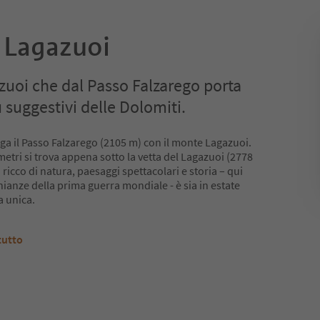
- Lagazuoi
azuoi che dal Passo Falzarego porta
ù suggestivi delle Dolomiti.
ega il Passo Falzarego (2105 m) con il monte Lagazuoi.
etri si trova appena sotto la vetta del Lagazuoi (2778
 ricco di natura, paesaggi spettacolari e storia – qui
nianze della prima guerra mondiale - è sia in estate
a unica.
tutto