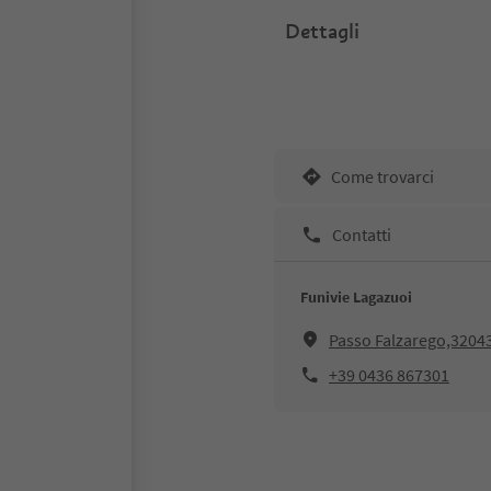
Dettagli
Come trovarci
Contatti
Funivie Lagazuoi
Passo Falzarego,32043
+39 0436 867301