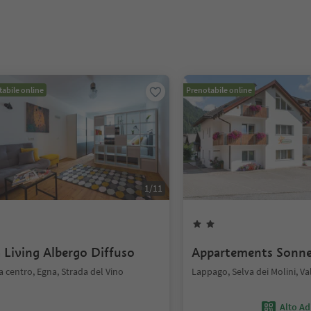
abile online
Prenotabile online
1
/
11
a Living Albergo Diffuso
Appartements Sonn
 centro, Egna, Strada del Vino
Lappago, Selva dei Molini, Va
Alto Ad