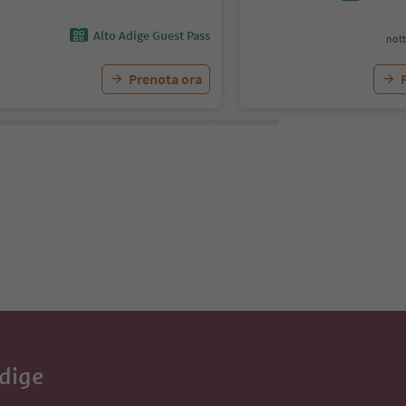
Alto Adige Guest Pass
nott
Prenota ora
Adige