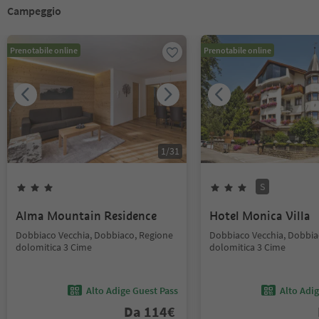
Campeggio
Prenotabile online
Prenotabile online
1
/
31
S
Alma Mountain Residence
Hotel Monica Villa
Dobbiaco Vecchia, Dobbiaco, Regione
Dobbiaco Vecchia, Dobbia
dolomitica 3 Cime
dolomitica 3 Cime
Alto Adige Guest Pass
Alto Adi
Da
114
€