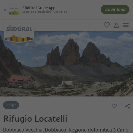
Südtirol Guide App
Download
La guida digitale dell´Alto Adige
men
favoriti
user lin
Rifugio
Rifugio Locatelli
Dobbiaco Vecchia, Dobbiaco, Regione dolomitica 3 Cime