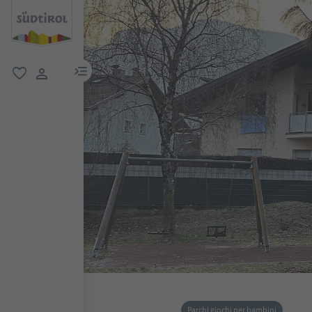
menu link
favoriti
user link
Parchi giochi per bambini