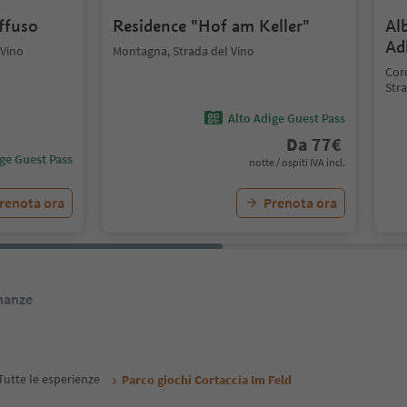
iffuso
Residence "Hof am Keller"
Al
Ad
 Vino
Montagna, Strada del Vino
Coro
Stra
Alto Adige Guest Pass
Da
77
€
ige Guest Pass
notte / ospiti IVA incl.
renota ora
Prenota ora
inanze
Tutte le esperienze
Parco giochi Cortaccia Im Feld