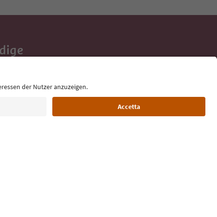
Adige
e tue vacanze,