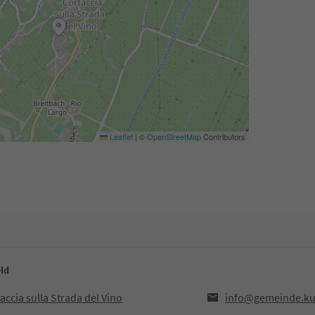
Leaflet
|
©
OpenStreetMap
Contributors
eld
accia sulla Strada del Vino
info@gemeinde.kur