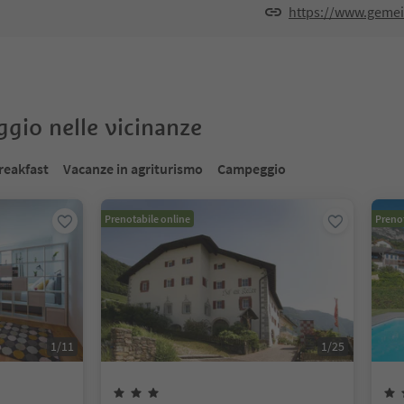
https://www.gemein
oggio nelle vicinanze
reakfast
Vacanze in agriturismo
Campeggio
Prenotabile online
Prenot
1
/
11
1
/
25