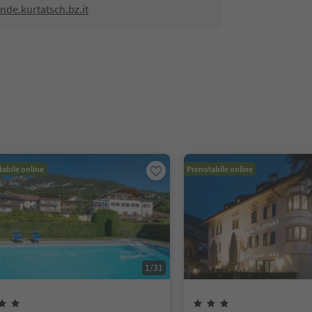
de.kurtatsch.bz.it
abile online
Prenotabile online
1
/
31