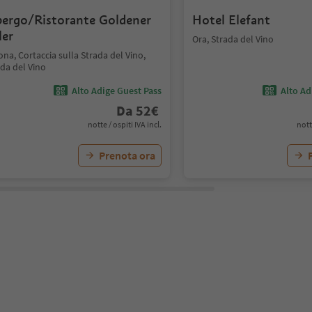
bergo/Ristorante Goldener
Hotel Elefant
ler
Ora, Strada del Vino
na, Cortaccia sulla Strada del Vino,
da del Vino
Alto Adige Guest Pass
Alto Ad
Da
52
€
notte / ospiti IVA incl.
nott
Prenota ora