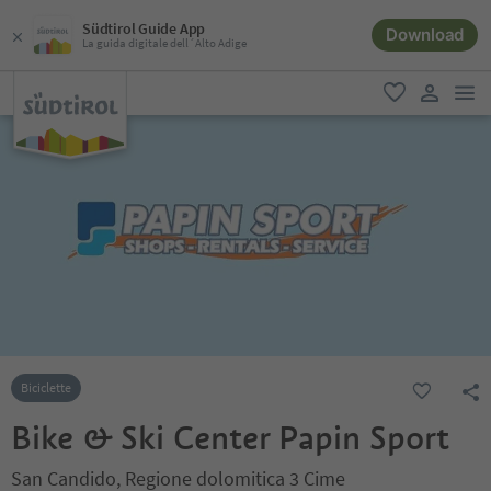
Südtirol Guide App
Download
La guida digitale dell´Alto Adige
men
favoriti
user lin
Biciclette
Bike & Ski Center Papin Sport
San Candido, Regione dolomitica 3 Cime