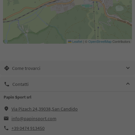
Leaflet
|
©
OpenStreetMap
Contributors
Come trovarci
Contatti
Papin Sport srl
Via Pizach 24,39038,San Candido
info@papinsport.com
+39 0474 913450