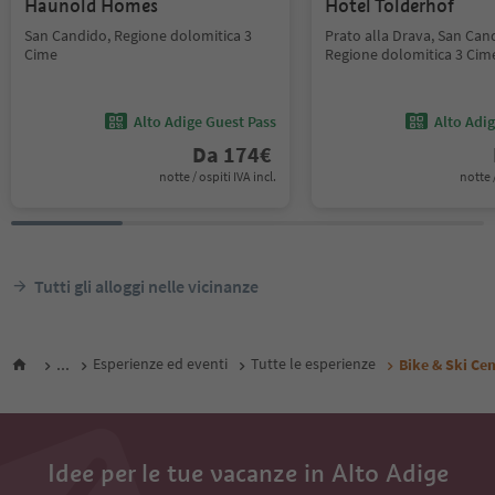
Haunold Homes
Hotel Tolderhof
San Candido, Regione dolomitica 3
Prato alla Drava, San Can
Cime
Regione dolomitica 3 Cim
Alto Adige Guest Pass
Alto Adi
Da
174
€
notte / ospiti IVA incl.
notte /
Tutti gli alloggi nelle vicinanze
...
Esperienze ed eventi
Tutte le esperienze
Bike & Ski Ce
Idee per le tue vacanze in Alto Adige