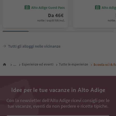
Alto Adige Guest Pass
Alto Adi
Da
46
€
notte / ospiti IVA incl.
notte /
Tutti gli alloggi nelle vicinanze
...
Esperienze ed eventi
Tutte le esperienze
Scuola sci & f
Idee per le tue vacanze in Alto Adige
Con la newsletter dell’Alto Adige ricevi consigli per le
tue vacanze, eventi da non perdere e ricette tipiche.