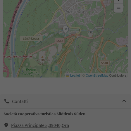
−
Leaflet
|
©
OpenStreetMap
Contributors
Contatti
Società cooperativa turistica Südtirols Süden
Piazza Principale 5,39040,Ora