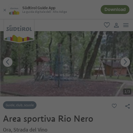
Südtirol Guide App
Download
La guida digitale dell´Alto Adige
men
favoriti
user lin
1
/
3
Guide, club, scuole
Area sportiva Rio Nero
Ora, Strada del Vino