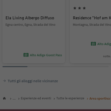
Ela Living Albergo Diffuso
Residence "Hof am K
Egna centro, Egna, Strada del Vino
Montagna, Strada del Vin
Alto Adi
Alto Adige Guest Pass
notte /
Tutti gli alloggi nelle vicinanze
...
Esperienze ed eventi
Tutte le esperienze
Area sportiva