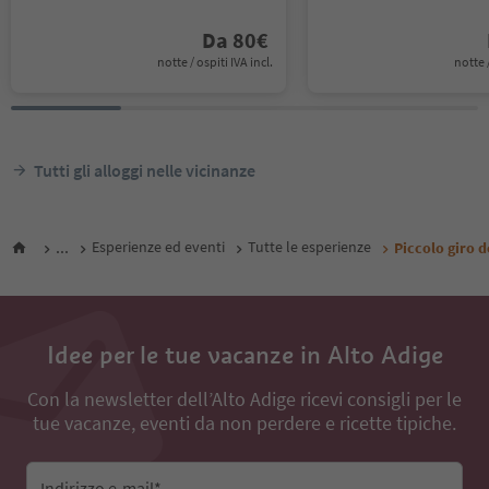
Da
80
€
notte / ospiti IVA incl.
notte /
Tutti gli alloggi nelle vicinanze
...
Esperienze ed eventi
Tutte le esperienze
Piccolo giro d
Idee per le tue vacanze in Alto Adige
Con la newsletter dell’Alto Adige ricevi consigli per le
tue vacanze, eventi da non perdere e ricette tipiche.
Indirizzo e-mail*