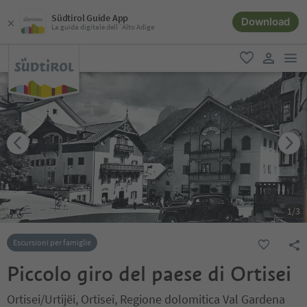
Südtirol Guide App
Download
La guida digitale dell´Alto Adige
men
favoriti
user lin
1
/
3
Escursioni per famiglie
Piccolo giro del paese di Ortisei
Ortisei/Urtijëi, Ortisei, Regione dolomitica Val Gardena