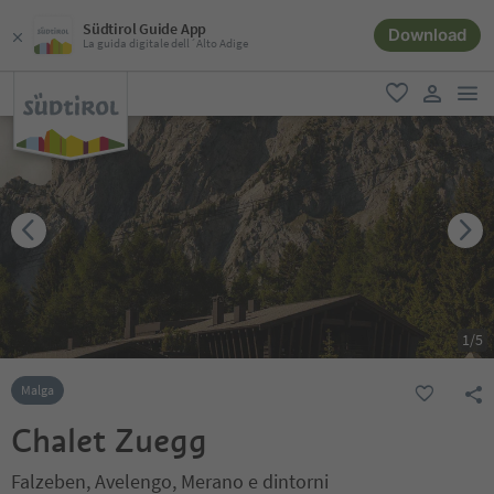
Südtirol Guide App
Download
La guida digitale dell´Alto Adige
men
favoriti
user lin
1
/
5
Malga
Chalet Zuegg
Falzeben, Avelengo, Merano e dintorni