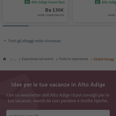
Alto Adige Guest Pass
Alto Adi
Da
130
€
notte / ospiti IVA incl.
notte /
Tutti gli alloggi nelle vicinanze
...
Esperienze ed eventi
Tutte le esperienze
Chalet Zuegg
Idee per le tue vacanze in Alto Adige
Con la newsletter dell’Alto Adige ricevi consigli per le
tue vacanze, eventi da non perdere e ricette tipiche.
Indirizzo e-mail*